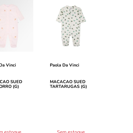
Da Vinci
Paola Da Vinci
CAO SUED
MACACAO SUED
RRO (G)
TARTARUGAS (G)
m estoque
Sem estoque