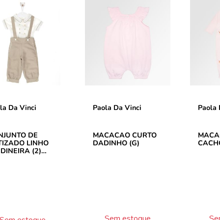
la Da Vinci
Paola Da Vinci
Paola 
NJUNTO DE
MACACAO CURTO
MACA
TIZADO LINHO
DADINHO (G)
CACHO
DINEIRA (2)
KI
Sem estoque
Se
Sem estoque