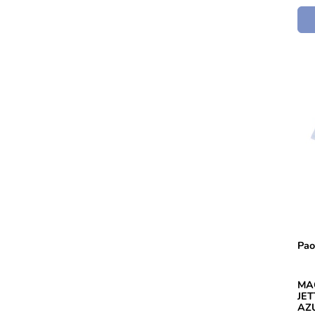
Pao
MA
JE
AZU