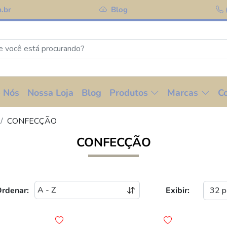
.br
Blog
 Nós
Nossa Loja
Blog
Produtos
Marcas
C
CONFECÇÃO
CONFECÇÃO
rdenar:
Exibir: