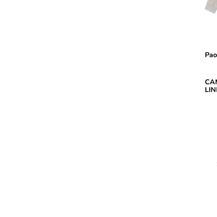
Pao
CA
LIN