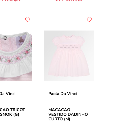
Da Vinci
Paola Da Vinci
CAO TRICOT
MACACAO
 SMOK (G)
VESTIDO DADINHO
CURTO (M)