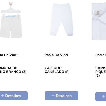
la Da Vinci
Paola Da Vinci
Paola 
RMUDA BB
CALCUDO
CAMIS
INO BRANCO (2)
CANELADO (P)
PIQU
(2)
Detalhes
Detalhes