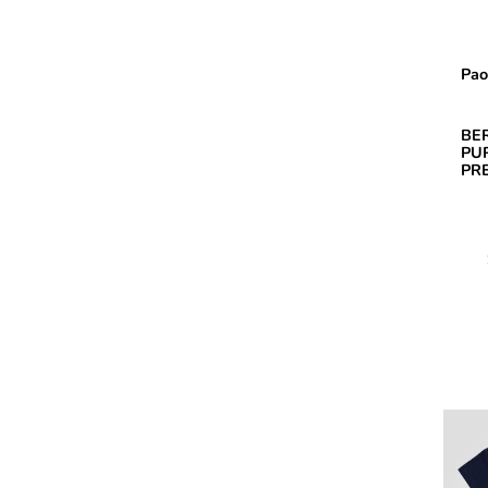
Pao
BE
PU
PR
(3)