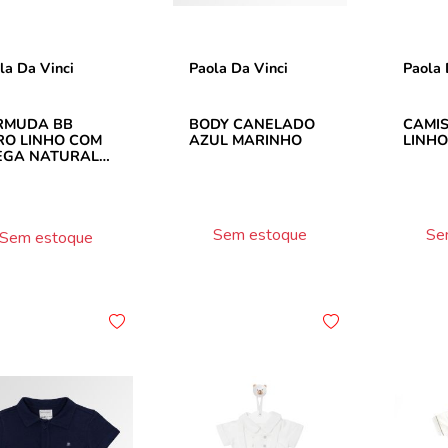
la Da Vinci
Paola Da Vinci
Paola 
RMUDA BB
BODY CANELADO
CAMIS
RO LINHO COM
AZUL MARINHO
LINHO
EGA NATURAL
Sem estoque
Se
Sem estoque