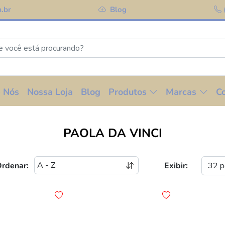
.br
Blog
 Nós
Nossa Loja
Blog
Produtos
Marcas
C
PAOLA DA VINCI
rdenar:
Exibir: