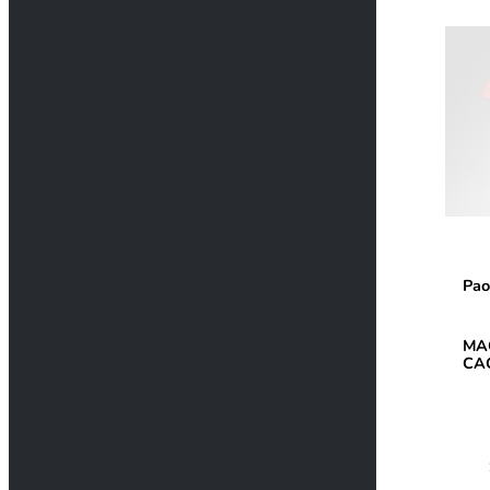
Pao
MA
CA