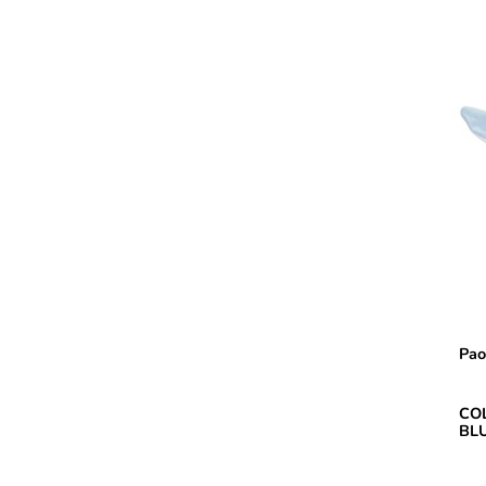
Pao
CO
BL