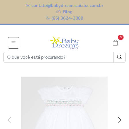
contato@babydreamscuiaba.com.br
Blog
(65) 3624-3888
0