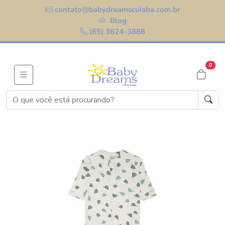
contato@babydreamscuiaba.com.br
Blog
(65) 3624-3888
0