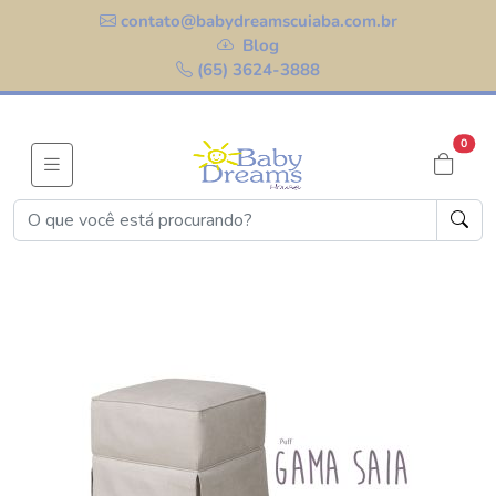
contato@babydreamscuiaba.com.br
Blog
(65) 3624-3888
0