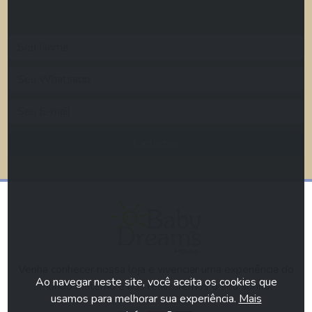
brindes especiais.
Cadastrar
Venha conhecer nossa loja e vivenciar uma experiência do
Ao navegar neste site, você aceita os cookies que
mundo materno e nós realizaremos o seu sonho.
usamos para melhorar sua experiência.
Mais