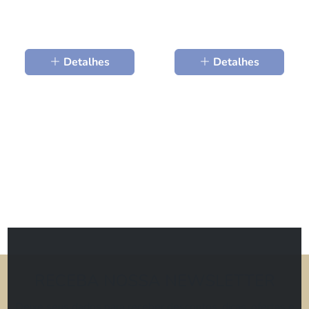
Detalhes
Detalhes
RECEBA NOSSA NEWSLETTER
Deixe seus dados para receber descontos, dicas, ofertas e