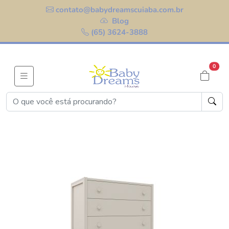
contato@babydreamscuiaba.com.br
Blog
(65) 3624-3888
0