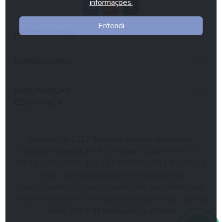
informações.
Entendi
INSTITUCIONAL
MINHA CONTA
SEGURANÇA E
CONFIANÇA
Copyright ©2026 Todos os direitos reservados.
Rua Sírio-libanesa, N° 91, Popular, Cuiabá - MT, CEP
78045-390 | CNPJ 20.130.876/0002-40 | (65) 3624-
3888 |
contato@babydreamscuiaba.com.br
Todos os preços, regras e promoções são válidas para
produtos vendidos e entregues pela loja virtual. O preço
válido será o da finalização da compra.