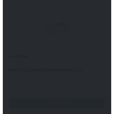
Cia Do Mov
BERCO BO C/GRADE PALHA VERDE OLD
Detalhes