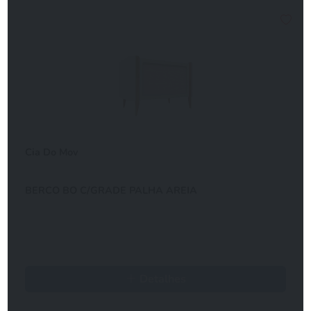
Cia Do Mov
BERCO BO C/GRADE PALHA AREIA
Detalhes