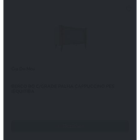
Cia Do Mov
BERCO BO C/GRADE PALHA CAPPUCCINO PES
JEQUITIBA
Detalhes