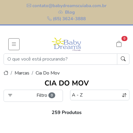
contato@babydreamscuiaba.com.br
Blog
(65) 3624-3888
0
Marcas
Cia Do Mov
CIA DO MOV
Filtro
0
259 Produtos