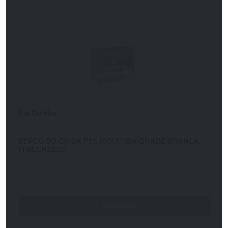
Cia Do Mov
BERCO BO CINZA PES JEQUITIBA GRADE BRANCA
FFBECNZ026
Detalhes