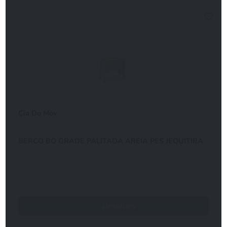
Cia Do Mov
BERCO BO GRADE PALITADA AREIA PES JEQUITIBA
Detalhes