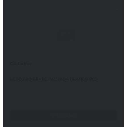
Cia Do Mov
BERCO BO GRADE PALITADA BRANCO OLD
Detalhes