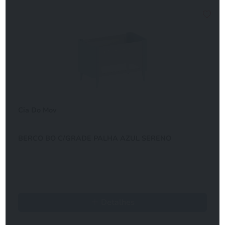
Cia Do Mov
BERCO BO C/GRADE PALHA AZUL SERENO
Detalhes