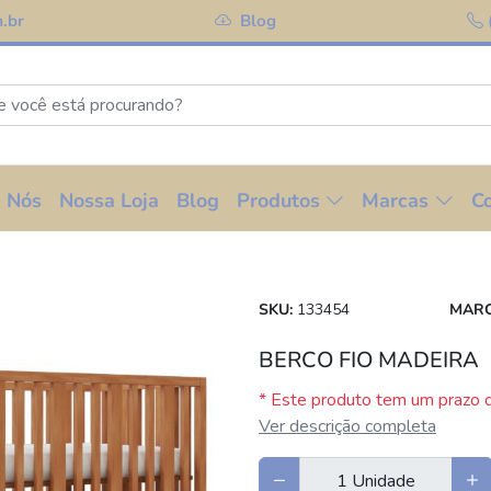
.br
Blog
 Nós
Nossa Loja
Blog
Produtos
Marcas
C
SKU:
133454
MARC
BERCO FIO MADEIRA
* Este produto tem um prazo d
Ver descrição completa