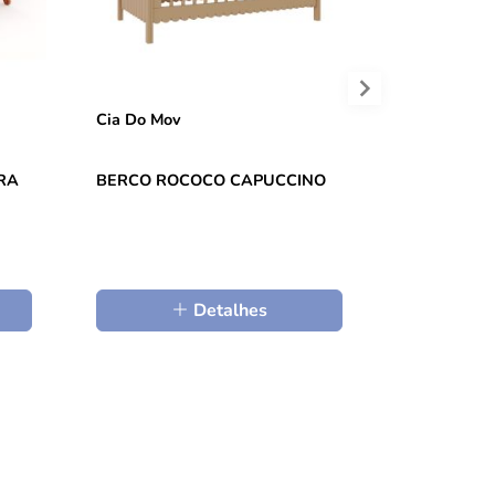
Cia Do Mov
RA
BERCO ROCOCO CAPUCCINO
BERCO ZL
MADEIRA
Detalhes