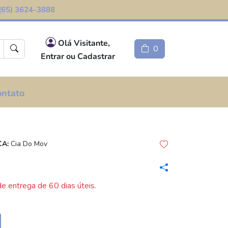
(65) 3624-3888
Olá Visitante,
0
Entrar ou Cadastrar
ontato
A:
Cia Do Mov
e entrega de 60 dias úteis.