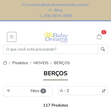
contato@babydreamscuiaba.com.br
Blog
(65) 3624-3888
0
Produtos
MOVEIS
BERÇOS
BERÇOS
Filtro
0
117 Produtos