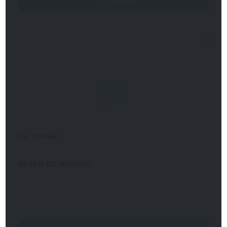
Detalhes
Cia Do Mov
BERCO BO. BRANCO