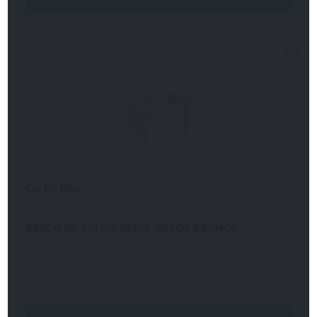
Detalhes
Cia Do Mov
BERCO BO PALHA AREIA GRADE BRANCA