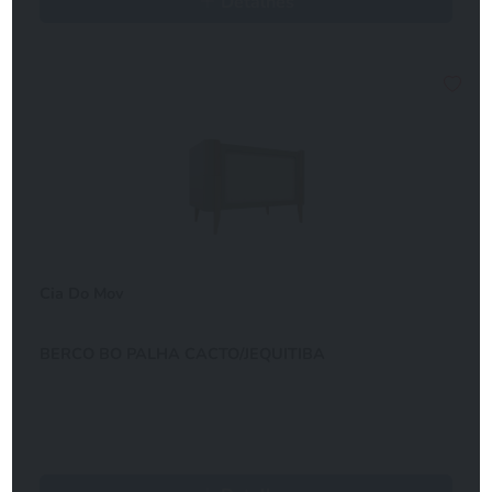
Detalhes
Cia Do Mov
BERCO BO PALHA CACTO/JEQUITIBA