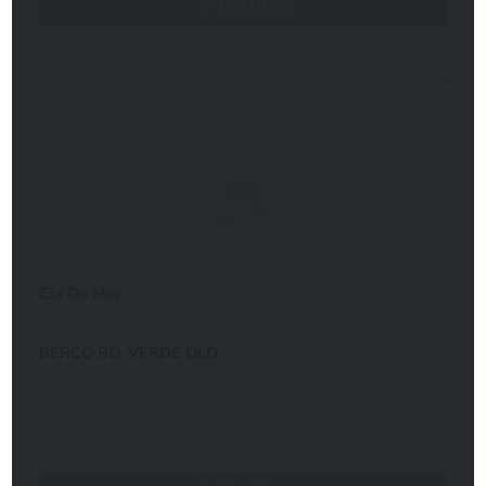
Detalhes
Cia Do Mov
BERCO BO. VERDE OLD