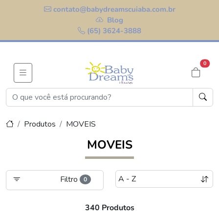
contato@babydreamscuiaba.com.br
Blog
(65) 3624-3888
0
Produtos
MOVEIS
MOVEIS
Filtro
0
340 Produtos