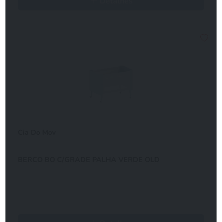
Detalhes
Cia Do Mov
BERCO BO C/GRADE PALHA VERDE OLD