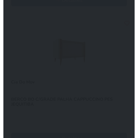
Detalhes
Cia Do Mov
BERCO BO C/GRADE PALHA CAPPUCCINO PES
JEQUITIBA