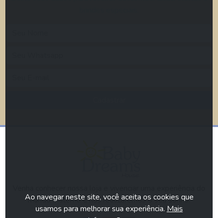
brindes especiais.
Cadastrar
Venha conhecer nossa loja e vivenciar uma experiência do
Ao navegar neste site, você aceita os cookies que
mundo materno e nós realizaremos o seu sonho.
usamos para melhorar sua experiência.
Mais