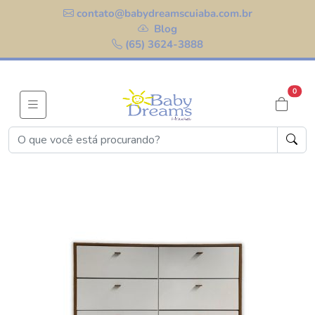
contato@babydreamscuiaba.com.br
Blog
(65) 3624-3888
0