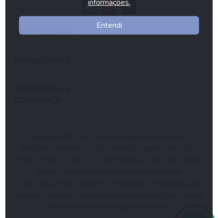
informações.
Entendi
INSTITUCIONAL
MINHA CONTA
SEGURANÇA E
CONFIANÇA
Copyright ©2026 Todos os direitos reservados.
Rua Sírio-libanesa, N° 91, Popular, Cuiabá - MT, CEP
78045-390 | CNPJ 20.130.876/0002-40 | (65) 3624-
3888 |
contato@babydreamscuiaba.com.br
Todos os preços, regras e promoções são válidas para
produtos vendidos e entregues pela loja virtual. O preço
válido será o da finalização da compra.