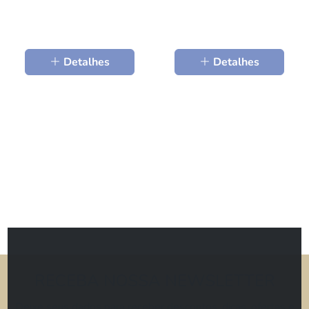
Detalhes
Detalhes
RECEBA NOSSA NEWSLETTER
Deixe seus dados para receber descontos, dicas, ofertas e