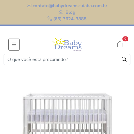
contato@babydreamscuiaba.com.br
Blog
(65) 3624-3888
0