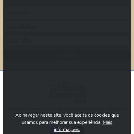
Cadastrar
Venha conhecer nossa loja e vivenciar uma experiência do
Ao navegar neste site, você aceita os cookies que
mundo materno e nós realizaremos o seu sonho.
usamos para melhorar sua experiência.
Mais
informações.