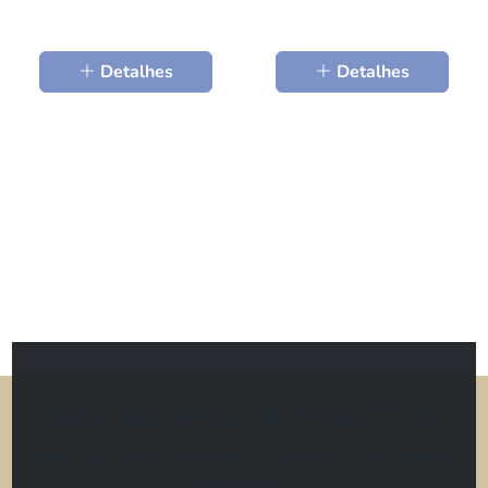
Detalhes
Detalhes
RECEBA NOSSA NEWSLETTER
Deixe seus dados para receber descontos, dicas, ofertas e
brindes especiais.