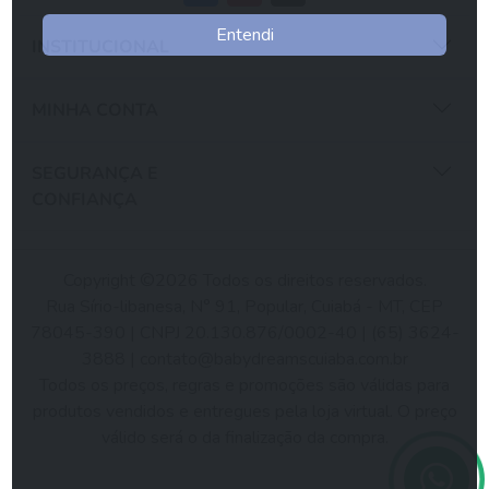
Entendi
INSTITUCIONAL
MINHA CONTA
SEGURANÇA E
CONFIANÇA
Copyright ©2026 Todos os direitos reservados.
Rua Sírio-libanesa, N° 91, Popular, Cuiabá - MT, CEP
78045-390 | CNPJ 20.130.876/0002-40 | (65) 3624-
3888 |
contato@babydreamscuiaba.com.br
Todos os preços, regras e promoções são válidas para
produtos vendidos e entregues pela loja virtual. O preço
válido será o da finalização da compra.