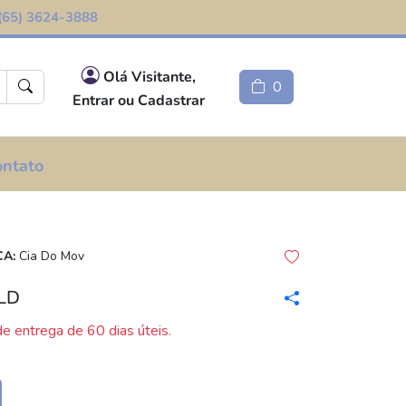
(65) 3624-3888
Olá Visitante,
0
Entrar ou Cadastrar
ontato
A:
Cia Do Mov
LD
e entrega de 60 dias úteis.