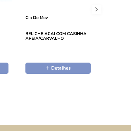
Cia Do Mov
Abstratto
BELICHE ACAI COM CASINHA
PUFE BETA
AREIA/CARVALHO
Detalhes