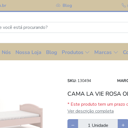
.br
Blog
 Nós
Nossa Loja
Blog
Produtos
Marcas
C
SKU:
130494
MARC
CAMA LA VIE ROSA O
* Este produto tem um prazo d
Ver descrição completa