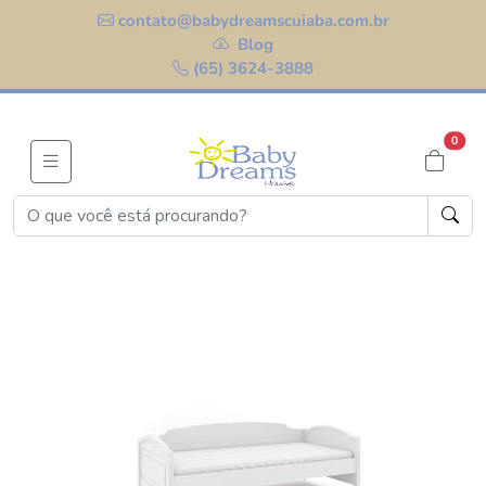
contato@babydreamscuiaba.com.br
Blog
(65) 3624-3888
0