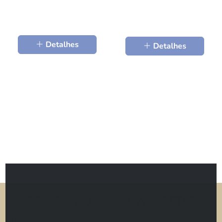
Detalhes
Detalhes
RECEBA NOSSA NEWSLETTER
Deixe seus dados para receber descontos, dicas, ofertas e