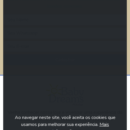
brindes especiais.
Cadastrar
Venha conhecer nossa loja e vivenciar uma experiência do
Ao navegar neste site, você aceita os cookies que
mundo materno e nós realizaremos o seu sonho.
usamos para melhorar sua experiência.
Mais