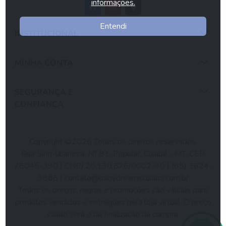
informações.
Entendi
INSTITUCIONAL
MINHA CONTA
SEGURANÇA E
CONFIANÇA
Copyright ©2026 Todos os direitos reservados.
Rua Sírio-libanesa, N° 91, Popular, Cuiabá - MT, CEP
78045-390 | CNPJ 20.130.876/0002-40 | (65) 3624-
3888 |
contato@babydreamscuiaba.com.br
Todos os preços, regras e promoções são válidas para
produtos vendidos e entregues pela loja virtual. O preço
válido será o da finalização da compra.