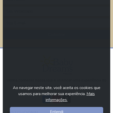
Cadastrar
Venha conhecer nossa loja e vivenciar uma experiência do
mundo materno e nós realizaremos o seu sonho.
Ao navegar neste site, você aceita os cookies que
usamos para melhorar sua experiência.
Mais
informações.
Entendi
INSTITUCIONAL