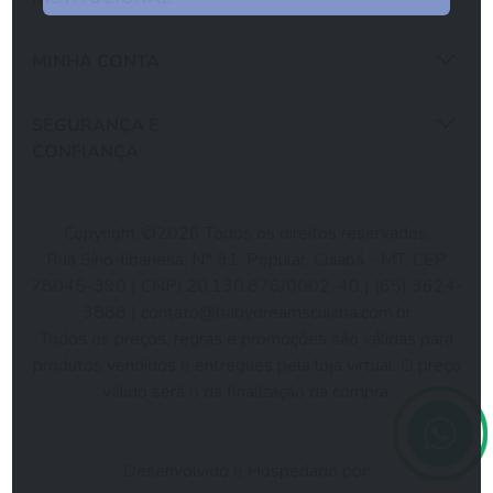
MINHA CONTA
SEGURANÇA E
CONFIANÇA
Copyright ©2026 Todos os direitos reservados.
Rua Sírio-libanesa, N° 91, Popular, Cuiabá - MT, CEP
78045-390 | CNPJ 20.130.876/0002-40 | (65) 3624-
3888 |
contato@babydreamscuiaba.com.br
Todos os preços, regras e promoções são válidas para
produtos vendidos e entregues pela loja virtual. O preço
válido será o da finalização da compra.
Desenvolvido e Hospedado por: