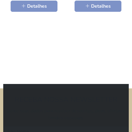
Detalhes
Detalhes
RECEBA NOSSA NEWSLETTER
Deixe seus dados para receber descontos, dicas, ofertas e
brindes especiais.