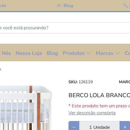
.br
Blog
 Nós
Nossa Loja
Blog
Produtos
Marcas
C
A
SKU:
126119
MARC
BERCO LOLA BRANCO
* Este produto tem um prazo d
Ver descrição completa