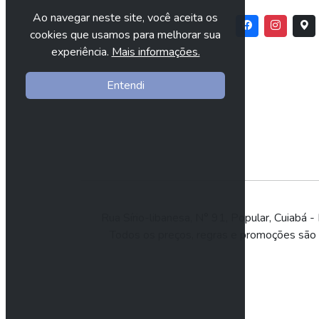
Ao navegar neste site, você aceita os
cookies que usamos para melhorar sua
experiência.
Mais informações.
Entendi
Rua Sírio-libanesa, N° 91, Popular, Cuia
Todos os preços, regras e promoções são vá