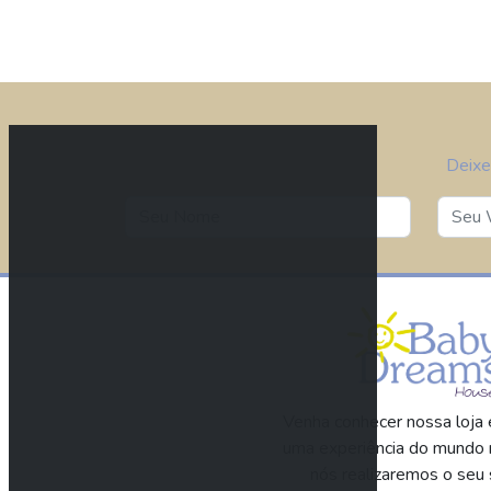
Deixe
Venha conhecer nossa loja e
uma experiência do mundo 
nós realizaremos o seu 