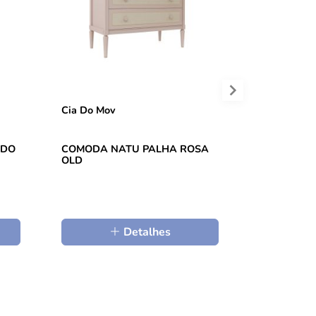
Cia Do Mov
UDO
COMODA NATU PALHA ROSA
BERCO TR
OLD
Detalhes