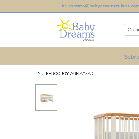
contato@babydreamscuiaba.com
Sobre
BERCO JOY AREIA/MAD