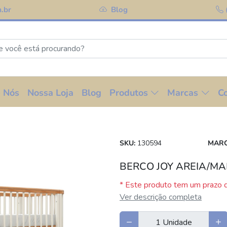
.br
Blog
 Nós
Nossa Loja
Blog
Produtos
Marcas
C
SKU:
130594
MARC
BERCO JOY AREIA/M
* Este produto tem um prazo d
Ver descrição completa