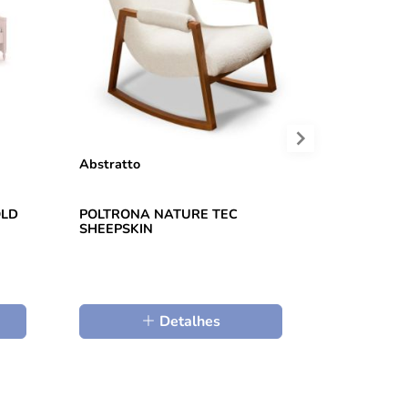
Abstratto
Cia Do Mov
OLD
POLTRONA NATURE TEC
COMODA S
SHEEPSKIN
G
Detalhes