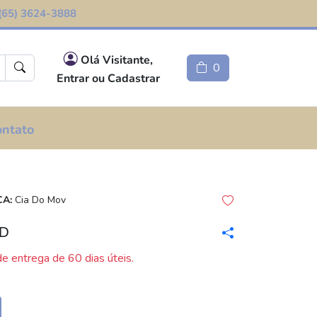
(65) 3624-3888
Olá Visitante,
0
Entrar ou Cadastrar
ontato
A:
Cia Do Mov
AD
e entrega de 60 dias úteis.