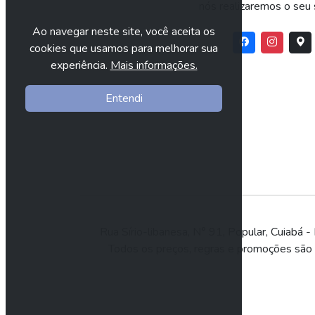
nós realizaremos o seu 
Ao navegar neste site, você aceita os
cookies que usamos para melhorar sua
experiência.
Mais informações.
Entendi
Rua Sírio-libanesa, N° 91, Popular, Cuia
Todos os preços, regras e promoções são vá