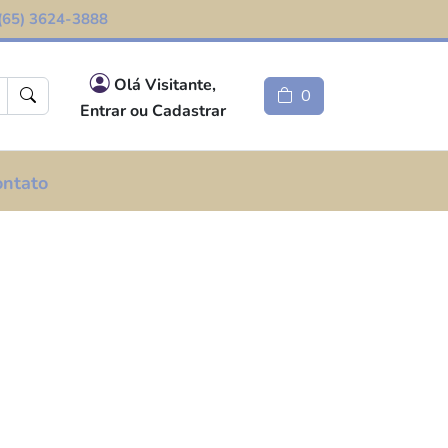
(65) 3624-3888
Olá Visitante,
0
Entrar ou Cadastrar
ontato