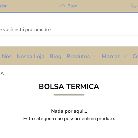
.br
Blog
 Nós
Nossa Loja
Blog
Produtos
Marcas
C
CA
BOLSA TERMICA
Nada por aqui...
Esta categoria não possui nenhum produto.