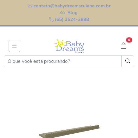
contato@babydreamscuiaba.com.br
Blog
(65) 3624-3888
0