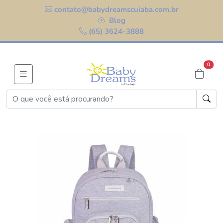
contato@babydreamscuiaba.com.br
Blog
(65) 3624-3888
0