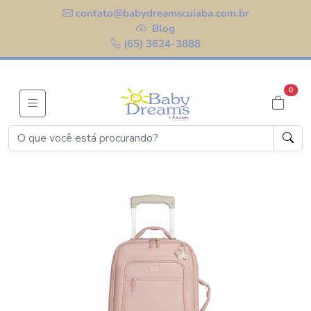
contato@babydreamscuiaba.com.br
Blog
(65) 3624-3888
0