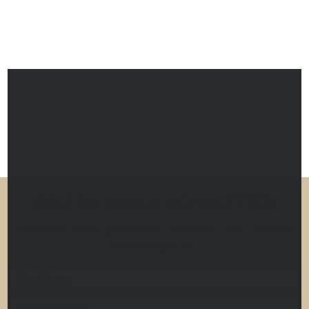
RECEBA NOSSA NEWSLETTER
Deixe seus dados para receber descontos, dicas, ofertas e
brindes especiais.