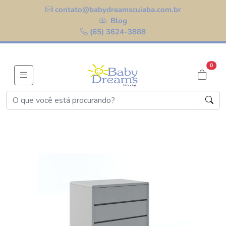
contato@babydreamscuiaba.com.br
Blog
(65) 3624-3888
0