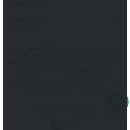
MINHA CONTA
SEGURANÇA E
CONFIANÇA
Copyright ©2026 Todos os direitos reservados.
Rua Sírio-libanesa, N° 91, Popular, Cuiabá - MT, CEP
78045-390 | CNPJ 20.130.876/0002-40 | (65) 3624-
3888 |
contato@babydreamscuiaba.com.br
Todos os preços, regras e promoções são válidas para
produtos vendidos e entregues pela loja virtual. O preço
válido será o da finalização da compra.
Desenvolvido e Hospedado por: