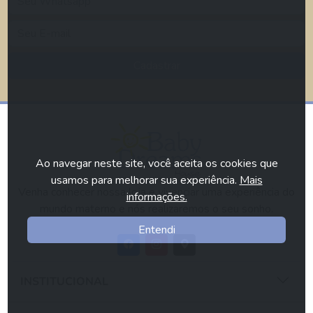
Cadastrar
Ao navegar neste site, você aceita os cookies que
usamos para melhorar sua experiência.
Mais
Venha conhecer nossa loja e vivenciar uma experiência do
informações.
mundo materno e nós realizaremos o seu sonho.
Entendi
INSTITUCIONAL