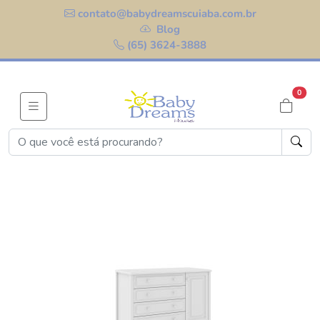
contato@babydreamscuiaba.com.br
Blog
(65) 3624-3888
0