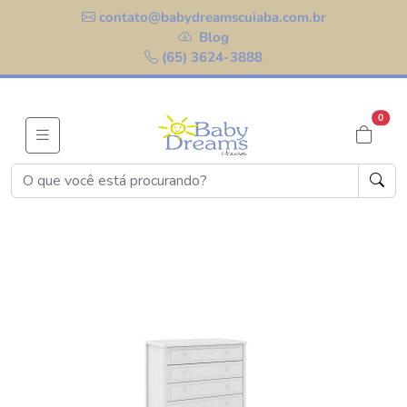
contato@babydreamscuiaba.com.br
Blog
(65) 3624-3888
0