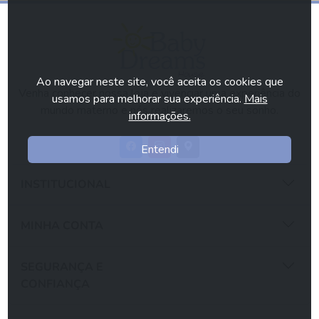
Ao navegar neste site, você aceita os cookies que
Venha conhecer nossa loja e vivenciar uma experiência do
usamos para melhorar sua experiência.
Mais
mundo materno e nós realizaremos o seu sonho.
informações.
Entendi
INSTITUCIONAL
MINHA CONTA
SEGURANÇA E
CONFIANÇA