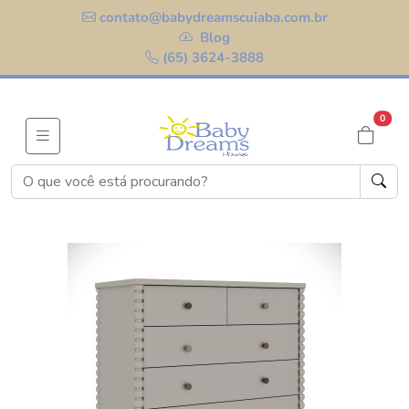
contato@babydreamscuiaba.com.br
Blog
(65) 3624-3888
0