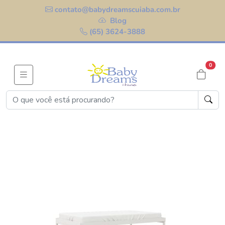
contato@babydreamscuiaba.com.br
Blog
(65) 3624-3888
0