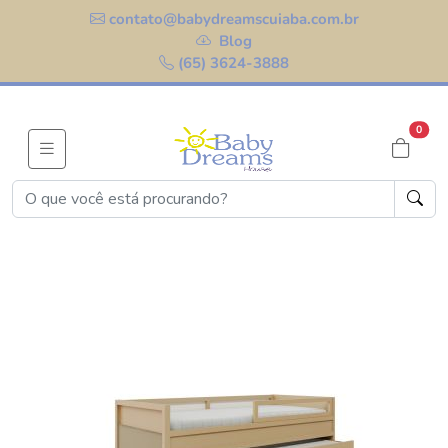
contato@babydreamscuiaba.com.br
Blog
(65) 3624-3888
0