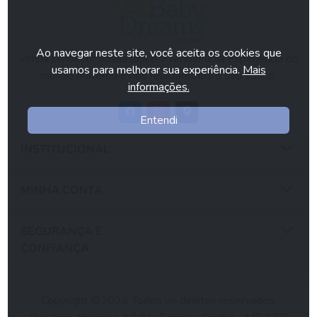
Ao navegar neste site, você aceita os cookies que
Venha conhecer nossa loja e vivenciar uma experiência do
usamos para melhorar sua experiência.
Mais
mundo materno e nós realizaremos o seu sonho.
informações.
Entendi
INSTITUCIONAL
MINHA CONTA
SEGURANÇA E
CONFIANÇA
Copyright ©2026 Todos os direitos reservados.