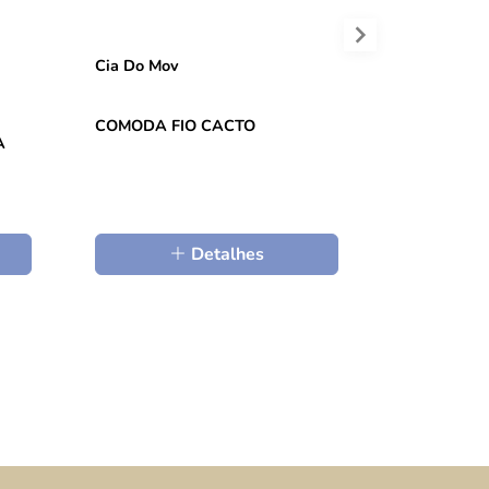
Cia Do Mov
Cia Do Mov
COMODA FIO CACTO
COMODA S
A
PORTA - M
Detalhes