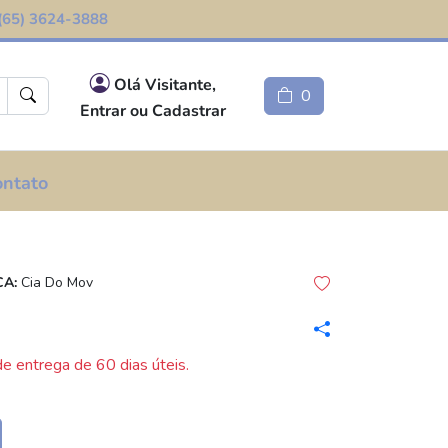
(65) 3624-3888
Olá Visitante,
0
Entrar ou Cadastrar
ontato
A:
Cia Do Mov
e entrega de 60 dias úteis.