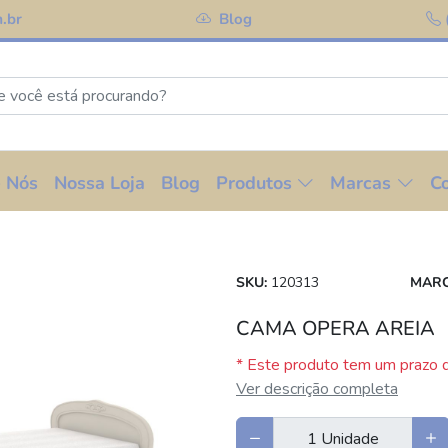
.br
Blog
 Nós
Nossa Loja
Blog
Produtos
Marcas
C
SKU:
120313
MARC
CAMA OPERA AREIA
* Este produto tem um prazo d
Ver descrição completa