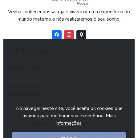
Venha conhecer nossa loja e vivenciar uma experiência do
mundo materno e nós realizaremos o seu sonho.
INSTITUCIONAL
MINHA CONTA
SEGURANÇA E
CONFIANÇA
Ao navegar neste site, você aceita os cookies que
usamos para melhorar sua experiência.
Mais
Copyright ©2026 Todos os direitos reservados.
informações.
Rua Sírio-libanesa, N° 91, Popular, Cuiabá - MT, CEP
78045-390 | CNPJ 20.130.876/0002-40 | (65) 3624-
Entendi