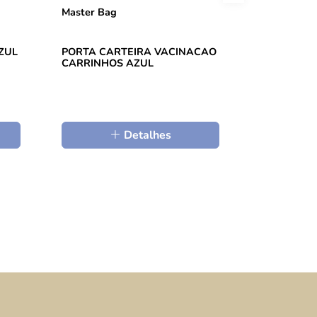
Master Bag
Master Bag
ZUL
PORTA CARTEIRA VACINACAO
MOCHILA U
CARRINHOS AZUL
OLIVA - M
Detalhes