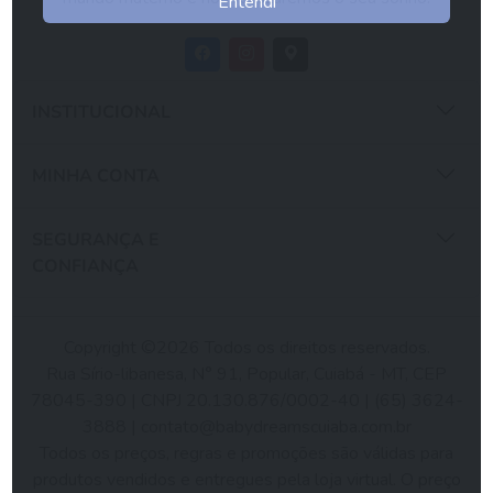
Entendi
INSTITUCIONAL
MINHA CONTA
SEGURANÇA E
CONFIANÇA
Copyright ©2026 Todos os direitos reservados.
Rua Sírio-libanesa, N° 91, Popular, Cuiabá - MT, CEP
78045-390 | CNPJ 20.130.876/0002-40 | (65) 3624-
3888 |
contato@babydreamscuiaba.com.br
Todos os preços, regras e promoções são válidas para
produtos vendidos e entregues pela loja virtual. O preço