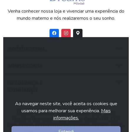
Venha conhecer nossa loja e vivenciar uma experiência do
mundo materno e nós realizaremos o seu sonho.
INSTITUCIONAL
MINHA CONTA
SEGURANÇA E
CONFIANÇA
Ao navegar neste site, você aceita os cookies que
usamos para melhorar sua experiência.
Mais
Copyright ©2026 Todos os direitos reservados.
informações.
Rua Sírio-libanesa, N° 91, Popular, Cuiabá - MT, CEP
78045-390 | CNPJ 20.130.876/0002-40 | (65) 3624-
Entendi